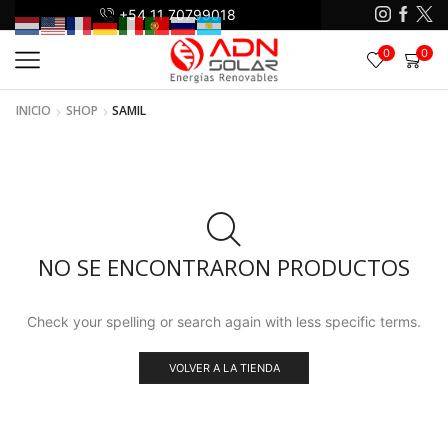
+54 11 70799018
+5
0
0
INICIO
SHOP
SAMIL
NO SE ENCONTRARON PRODUCTOS
Check your spelling or search again with less specific terms.
VOLVER A LA TIENDA