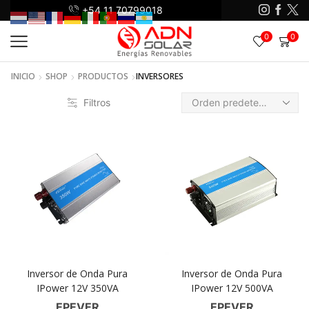
+54 11 70799018
+5
0
0
INICIO
SHOP
PRODUCTOS
INVERSORES
Filtros
Inversor de Onda Pura
Inversor de Onda Pura
IPower 12V 350VA
IPower 12V 500VA
EPEVER
EPEVER