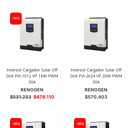
-
10%
Inversor Cargador Solar Off
Inversor Cargador Solar Off
Grid PVI-1012 VP 1KW PWM
Grid PVI-2024 VP 2KW PWM
50A
50A
RENOGEN
RENOGEN
El
El
$
531.233
$
478.110
$
570.403
precio
precio
original
actual
era:
es:
$531.233.
$478.110.
-
10%
-
10%