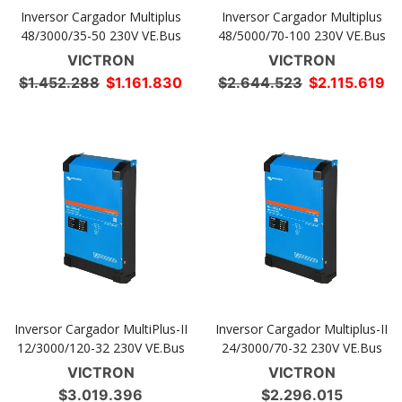
Inversor Cargador Multiplus
Inversor Cargador Multiplus
48/3000/35-50 230V VE.Bus
48/5000/70-100 230V VE.Bus
VICTRON
VICTRON
El
El
El
El
$
1.452.288
$
1.161.830
$
2.644.523
$
2.115.619
precio
precio
precio
pr
original
actual
original
ac
era:
es:
era:
es
$1.452.288.
$1.161.830.
$2.644.523.
$2
Inversor Cargador MultiPlus-II
Inversor Cargador Multiplus-II
12/3000/120-32 230V VE.Bus
24/3000/70-32 230V VE.Bus
VICTRON
VICTRON
$
3.019.396
$
2.296.015