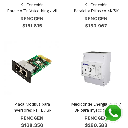
Kit Conexión
Kit Conexión
Paralelo/Trifásico King / VII
Paralelo/Trifasico 4K/5K
RENOGEN
RENOGEN
$
151.815
$
133.967
Placa Modbus para
Medidor de Energía PHI E /
Inversores PHI E / 3P
3P para Inyección Cero
RENOGEN
RENOGEN
$
168.350
$
280.588