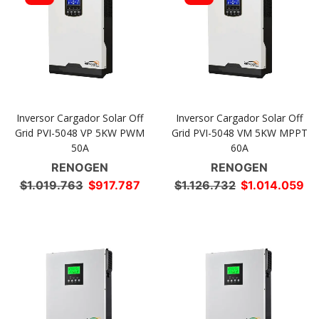
Inversor Cargador Solar Off
Inversor Cargador Solar Off
Grid PVI-5048 VP 5KW PWM
Grid PVI-5048 VM 5KW MPPT
50A
60A
RENOGEN
RENOGEN
El
El
El
El
$
1.019.763
$
917.787
$
1.126.732
$
1.014.059
precio
precio
precio
pr
original
actual
original
ac
era:
es:
era:
es
$1.019.763.
$917.787.
$1.126.732.
$1