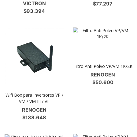
VICTRON
$
77.297
$
93.394
Filtro Anti Polvo VP/VM 1K/2K
RENOGEN
$
50.600
Wifi Box para Inversores VP /
VM / VM III / VII
RENOGEN
$
138.648