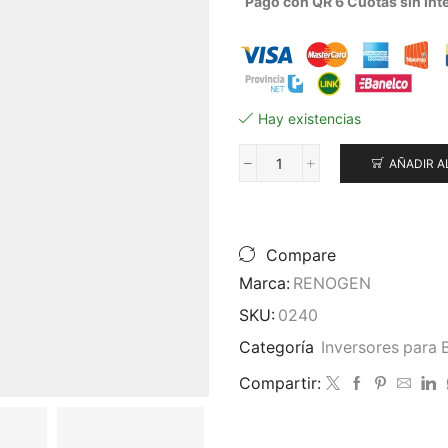
Pago con QR 6 Cuotas sin Int
Hay existencias
AÑADIR A
Inversor
Solar
para
Bombeo
de
Compare
Agua
Marca:
RENOGEN
PPI-
2200
SKU:
0240
2.2kw
Categoría
Inversores para
3HP
Trifásico
Compartir:
cantidad