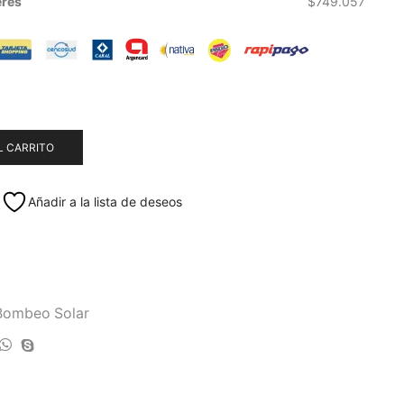
eres
$
749.057
L CARRITO
Añadir a la lista de deseos
 Bombeo Solar