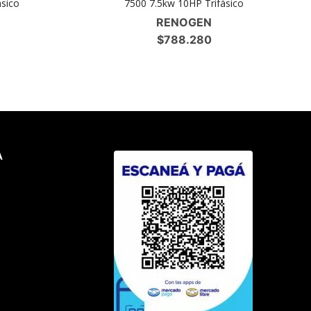
sico
7500 7.5kw 10HP Trifásico
RENOGEN
$
788.280
A