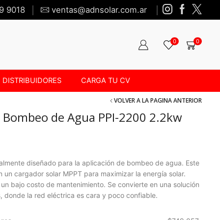
9 9018
ventas@adnsolar.com.ar
0
0
DISTRIBUIDORES
CARGA TU CV
VOLVER A LA PAGINA ANTERIOR
ra Bombeo de Agua PPI-2200 2.2kw
cialmente diseñado para la aplicación de bombeo de agua. Este
on un cargador solar MPPT para maximizar la energía solar.
n un bajo costo de mantenimiento. Se convierte en una solución
, donde la red eléctrica es cara y poco confiable.