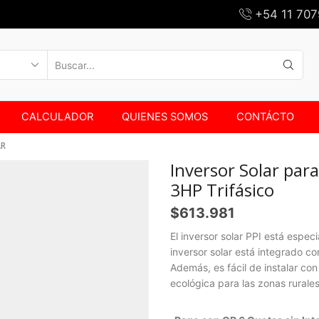
+54 11 707
SEARCH
INPUT
CALCULADOR
QUIENES SOMOS
CONTÁCTO
AR
Inversor Solar pa
3HP Trifásico
$
613.981
El inversor solar PPI está espe
inversor solar está integrado c
Además, es fácil de instalar co
ecológica para las zonas rurales