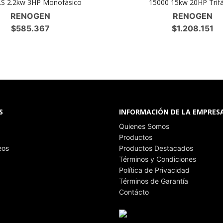
LS 2.2kw 3HP Monofásico
15000 15kw 20HP Trifá
RENOGEN
RENOGEN
$
585.367
$
1.208.151
S
INFORMACIÓN DE LA EMPRES
Quienes Somos
Productos
eos
Productos Destacados
Términos y Condiciones
Política de Privacidad
Términos de Garantía
Contácto