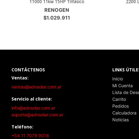
11000 11kw 15HP Trifásico
2200 
RENOGEN
$
1.029.911
CONTÁCTENOS
LINKS ÚTILE
Ventas:
Inicio
Mi Cuenta
ventas@adnsolar.com.ar
Lista de Des
Servicio al cliente:
Carrito
Pedidos
info@adnsolar.com.ar
Calculadora
soporte@adnsolar.com.ar
Noticias
Teléfono:
+54 11 7079 9018