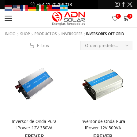
+54 11 70799018
+5
0
0
INICIO
SHOP
PRODUCTOS
INVERSORES
INVERSORES OFF GRID
Filtros
Inversor de Onda Pura
Inversor de Onda Pura
IPower 12V 350VA
IPower 12V 500VA
EPEVER
EPEVER