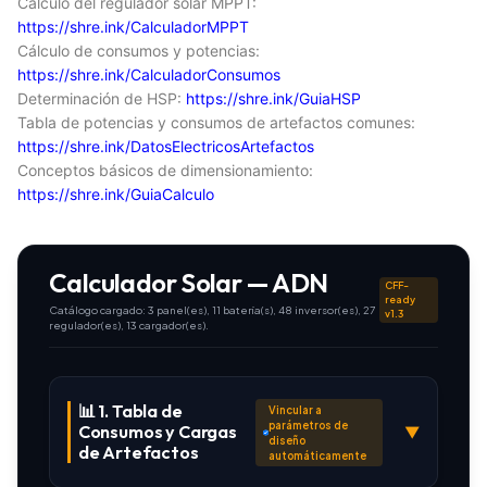
Cálculo del regulador solar MPPT:
https://shre.ink/CalculadorMPPT
Cálculo de consumos y potencias:
https://shre.ink/CalculadorConsumos
Determinación de HSP:
https://shre.ink/GuiaHSP
Tabla de potencias y consumos de artefactos comunes:
https://shre.ink/DatosElectricosArtefactos
Conceptos básicos de dimensionamiento:
https://shre.ink/GuiaCalculo
Calculador Solar — ADN
CFF-
ready
Catálogo cargado: 3 panel(es), 11 batería(s), 48 inversor(es), 27
v1.3
regulador(es), 13 cargador(es).
📊 1. Tabla de
Vincular a
parámetros de
Consumos y Cargas
▼
diseño
de Artefactos
automáticamente