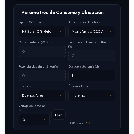
Parámetros de Consumo y Ubicación
Tipo de Sistema
Alimentación Eléctrica
Consumo diario (Wh/día)
Potencia continua simultánea
(W)
Potencia pico simultánea (W)
Días de autonomía (d)
Provincia
Época del año
Voltaje del sistema
(V)
HSP
HSP usado:
3.3
h