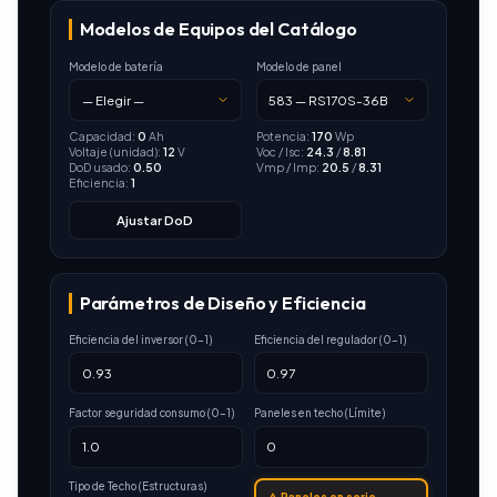
Modelos de Equipos del Catálogo
Modelo de batería
Modelo de panel
Capacidad:
0
Ah
Potencia:
170
Wp
Voltaje (unidad):
12
V
Voc / Isc:
24.3
/
8.81
DoD usado:
0.50
Vmp / Imp:
20.5
/
8.31
Eficiencia:
1
Ajustar DoD
Parámetros de Diseño y Eficiencia
Eficiencia del inversor (0–1)
Eficiencia del regulador (0–1)
Factor seguridad consumo (0–1)
Paneles en techo (Límite)
Tipo de Techo (Estructuras)