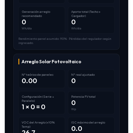
Generación arreglo
Aporte total (Techo +
recomendado
Cargador)
0
0
Wh/día
Wh/día
Rendimiento panel asumido: 90% · Pérdidas del regulador según
ingresado.
Arreglo Solar Fotovoltaico
N° teórico de paneles
N° real ajustado
0.00
0
Configuración (Serie ×
Potencia FV total
0
Paralelo)
1 × 0 = 0
Wp
VOC del Arreglo (+10%
ISC máximo del arreglo
0.0
Temp)
26.7