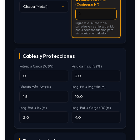
⚠️ Paneles en serie
(Configurar N°)
Ingresa el número de
paneles en serie sugerido
por la recomendación para
sincronizar el cálculo.
Cables y Protecciones
Potencia Carga DC (W)
Pérdida máx. FV (%)
Pérdida máx. Bat (%)
Long. PV ➔ Reg/Híb (m)
Long. Bat ➔ Inv (m)
Long. Bat ➔ Cargas DC (m)