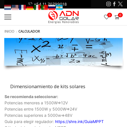
+54 11 70799018
+5
0
0
INICIO
CALCULADOR
Dimensionamiento de kits solares
Se recomienda seleccionar:
Potencias menores a 1500W=>12V
Potencias entre 1500W y 5000W=>24V
Potencias superiores a 5000w=>48V
Guía para elegir regulador:
https://shre.ink/GuiaMPPT