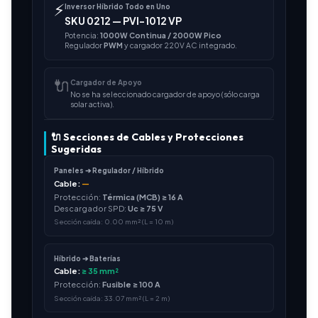
⚡
Inversor Híbrido Todo en Uno
SKU 0212 — PVI-1012 VP
Potencia:
1000W Continua / 2000W Pico
Regulador
PWM
y cargador 220V AC integrado.
🔌
Cargador de Apoyo
No se ha seleccionado cargador de apoyo (sólo carga
solar activa).
🔌 Secciones de Cables y Protecciones
Sugeridas
Paneles ➔ Regulador / Híbrido
Cable:
—
Protección:
Térmica (MCB) ≥ 16 A
Descargador SPD:
Uc ≥ 75 V
Sección caída: 0.00 mm² (L = 10 m)
Híbrido ➔ Baterías
Cable:
≥ 35 mm²
Protección:
Fusible ≥ 100 A
Sección caída: 33.07 mm² (L = 2 m)