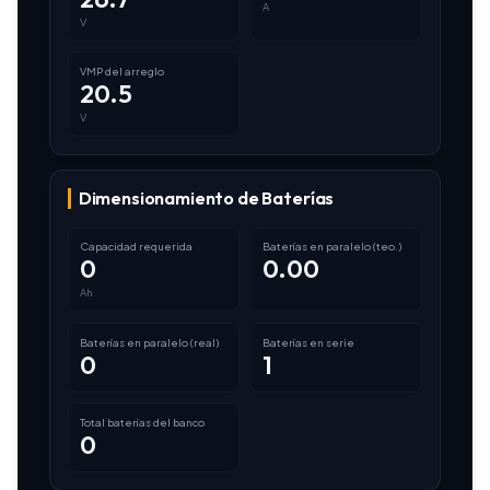
A
V
VMP del arreglo
20.5
V
Dimensionamiento de Baterías
Capacidad requerida
Baterías en paralelo (teo.)
0
0.00
Ah
Baterías en paralelo (real)
Baterías en serie
0
1
Total baterías del banco
0