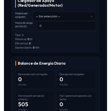
Cargador de Apoyo
(Red/Generador/Motor)
Modelo del
cargador
Horas de carga
por día (h)
Tipo:
—
Potencia:
0
W
Eficiencia:
0
Aporte diario:
0
Wh
Balance de Energía Diario
Demanda real corregida
Energía del cargador
0
0
Wh/día
Wh/día
Generación por panel
Gen. potencial paneles en
unitario
techo
505
0
Wh/día
Wh/día