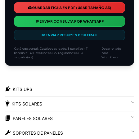
🖨️ GUARDAR FICHA EN PDF (USAR TAMAÑO A3)
💬 ENVIAR CONSULTA POR WHATSAPP
📧 ENVIAR RESUMEN POR EMAIL
Catálogo actual:
Catálogo cargado: 3 panel(es), 11
Desarrollado
batería(s), 48 inversor(es), 27 regulador(es), 13
para
cargador(es).
WordPress
KITS UPS
KITS SOLARES
PANELES SOLARES
SOPORTES DE PANELES