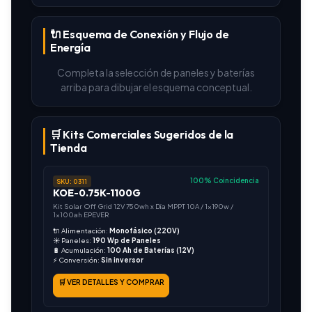
🔌 Esquema de Conexión y Flujo de
Energía
Completa la selección de paneles y baterías
arriba para dibujar el esquema conceptual.
🛒 Kits Comerciales Sugeridos de la
Tienda
100% Coincidencia
SKU: 0311
KOE-0.75K-1100G
Kit Solar Off Grid 12V 750wh x Día MPPT 10A / 1x190w /
1x100ah EPEVER
🔌 Alimentación:
Monofásico (220V)
☀️ Paneles:
190 Wp de Paneles
🔋 Acumulación:
100 Ah de Baterías (12V)
⚡ Conversión:
Sin inversor
🛒 VER DETALLES Y COMPRAR