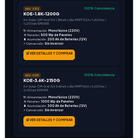
100% Coincidencia
SKU: 0313
KOE-1.8K-1200G
Kit Solar Off Grid 12V 1,8Kwh x Día MPPT 30A / 1x500w /
1x200ah EPEVER
🔌 Alimentación:
Monofásico (220V)
☀️ Paneles:
500 Wp de Paneles
🔋 Acumulación:
200 Ah de Baterías (12V)
⚡ Conversión:
Sin inversor
🛒 VER DETALLES Y COMPRAR
100% Coincidencia
SKU: 0315
KOE-3.6K-2150G
Kit Solar Off Grid 12V 3,6Kwh x Día MPPT 60A / 2x500w /
2x150ah EPEVER
🔌 Alimentación:
Monofásico (220V)
☀️ Paneles:
1000 Wp de Paneles
🔋 Acumulación:
300 Ah de Baterías (12V)
⚡ Conversión:
Sin inversor
🛒 VER DETALLES Y COMPRAR