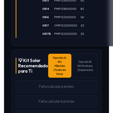
0813
PMP121500000
500W
900W
0814
PMP121800000
800W
1600W
0816
PMP122160000
1600W
2800W
0817
CMP122200000
2000W
4000W
0817B
PMP122200000
2000W
4000W
Opción A:
💡 Kit Solar
Kit
Opción B:
Recomendado
Híbrido
Kit Modular
(Todo en
(Separado)
para Ti
Uno)
Falta calcular paneles
Falta calcular baterías