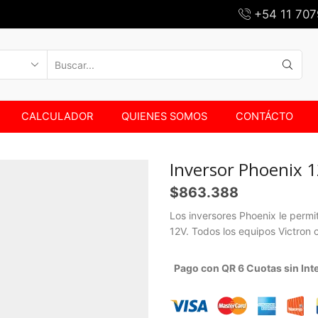
+54 11 707
SEARCH
INPUT
CALCULADOR
QUIENES SOMOS
CONTÁCTO
Inversor Phoenix 
$
863.388
Los inversores Phoenix le perm
12V. Todos los equipos Victron 
Pago con QR 6 Cuotas sin Int