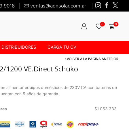
9 9018
ventas@adnsolar.com.ar
0
0
DISTRIBUIDORES
CARGA TU CV
VOLVER A LA PAGINA ANTERIOR
12/1200 VE.Direct Schuko
iten alimentar equipos domésticos de 230V CA con baterías de
cuentan con 5 años de garantía.
eres
$
1.053.333