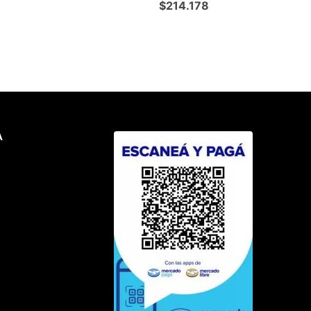
$
214.178
A