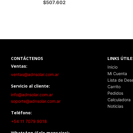
$
507.602
CONTÁCTENOS
LINKS ÚTILE
Ventas:
Inicio
Mi Cuenta
ventas@adnsolar.com.ar
Lista de Des
Servicio al cliente:
Carrito
Pedidos
info@adnsolar.com.ar
Calculadora
soporte@adnsolar.com.ar
Noticias
Teléfono:
+54 11 7079 9018
WhatsApp (Solo mensajes):