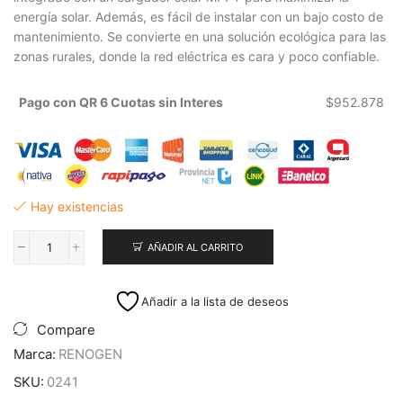
energía solar. Además, es fácil de instalar con un bajo costo de
mantenimiento. Se convierte en una solución ecológica para las
zonas rurales, donde la red eléctrica es cara y poco confiable.
Pago con QR 6 Cuotas sin Interes
$
952.878
Hay existencias
AÑADIR AL CARRITO
Inversor
Solar
para
Añadir a la lista de deseos
Bombeo
de
Compare
Agua
Marca:
RENOGEN
PPI-
7500
SKU:
0241
7.5kw