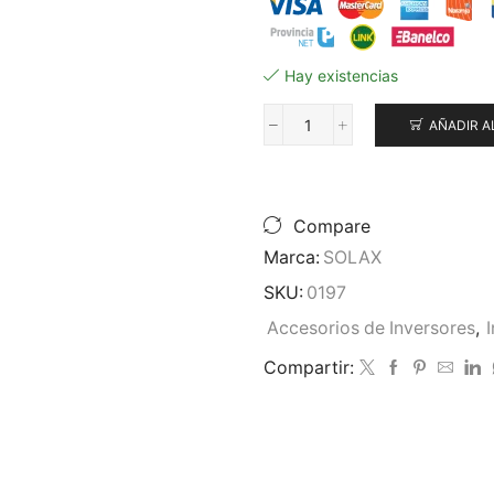
Hay existencias
AÑADIR A
Interface
para
Monitoreo
Pocket
Lan
Compare
cantidad
Marca:
SOLAX
SKU:
0197
Accesorios de Inversores
,
Compartir: