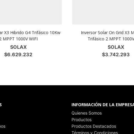
ar X3 Hibrido G4 Trifásico 10Kw
Inversor Solar On Grid X3
2 MPPT 1000V WIFI
Trifásico 2 MPPT 1000V
SOLAX
SOLAX
$
6.629.232
$
3.742.293
S
INFORMACIÓN DE LA EMPRES
Quienes Somos
Productos
eos
Productos Destacados
Términos y Condiciones