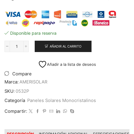
Disponible para reserva
AÑADIR AL CARRITO
Pallet
36
Unid
Añadir a la lista de deseos
Panel
Solar
Compare
Monocristalino
Marca:
AMERISOLAR
TOPCon
Bifacial
SKU:
0532P
500w
Categoría
Paneles Solares Monocristalinos
120
Celdas
Compartir:
cantidad