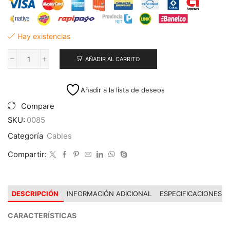
Hay existencias
AÑADIR AL CARRITO
Cable
Fotovoltaico
6.0mm2
Añadir a la lista de deseos
x
10m
Compare
Par
SKU:
0085
Rojo/Negro
cantidad
Categoría
Cables
Compartir:
DESCRIPCIÓN
INFORMACIÓN ADICIONAL
ESPECIFICACIONES
CARACTERÍSTICAS