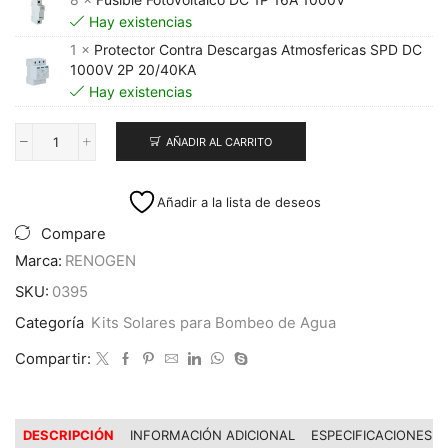
Hay existencias
1 ×
Protector Contra Descargas Atmosfericas SPD DC
1000V 2P 20/40KA
Hay existencias
AÑADIR AL CARRITO
Kit
Bombeo
Solar
Añadir a la lista de deseos
Trifásico
15KW
Compare
20HP
Marca:
RENOGEN
cantidad
SKU:
0395
Categoría
Kits Solares para Bombeo de Agua
Compartir:
DESCRIPCIÓN
INFORMACIÓN ADICIONAL
ESPECIFICACIONES