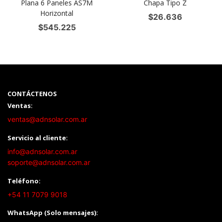
Plana 6 Paneles AS7M
Chapa Tipo Z
Horizontal
$
26.636
$
545.225
CONTÁCTENOS
Ventas:
ventas@adnsolar.com.ar
Servicio al cliente:
info@adnsolar.com.ar
soporte@adnsolar.com.ar
Teléfono:
+54 11 7079 9018
WhatsApp (Solo mensajes):