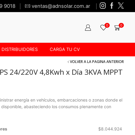
9 9018
ventas@adnsolar.com.ar
0
0
DISTRIBUIDORES
CARGA TU CV
VOLVER A LA PAGINA ANTERIOR
d UPS 24/220V 4,8Kwh x Día 3KVA MPPT
inistrar energía en vehículos, embarcaciones o zonas donde el
tá disponible, abasteciendo los consumos plenamente con
eres
$
8.044.924