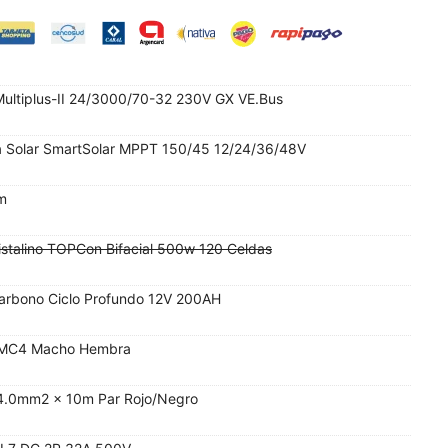
Multiplus-II 24/3000/70-32 230V GX VE.Bus
a Solar SmartSolar MPPT 150/45 12/24/36/48V
8m
istalino TOPCon Bifacial 500w 120 Celdas
arbono Ciclo Profundo 12V 200AH
s MC4 Macho Hembra
 4.0mm2 x 10m Par Rojo/Negro