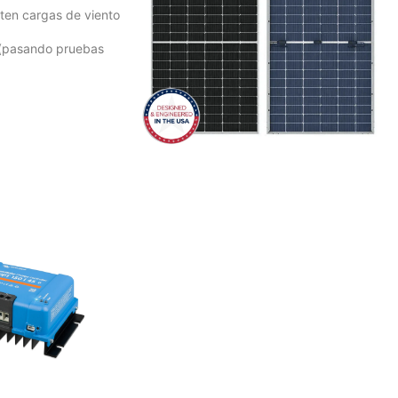
ten cargas de viento
s (pasando pruebas