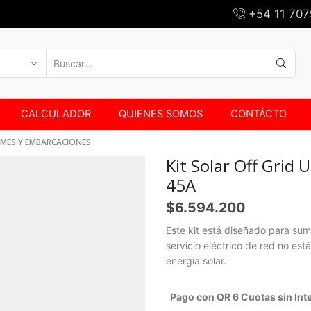
+54 11 707
SEARCH
INPUT
CALCULADOR
QUIENES SOMOS
CONTÁCTO
MES Y EMBARCACIONES
Kit Solar Off Gri
45A
$
6.594.200
Este kit está diseñado para sum
servicio eléctrico de red no es
energía solar.
Pago con QR 6 Cuotas sin Int