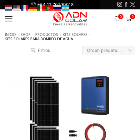
+54 11 70799018
+5
0
0
INICIO
SHOP
PRODUCTOS
KITS SOLARES
KITS SOLARES PARA BOMBEO DE AGUA
Filtros