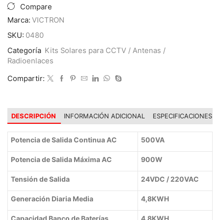
24/220V
Compare
4,8Kwh
Marca:
VICTRON
x
Día
SKU:
0480
500VA
Categoría
Kits Solares para CCTV / Antenas /
MPPT
Radioenlaces
45A
cantidad
Compartir:
DESCRIPCIÓN
INFORMACIÓN ADICIONAL
ESPECIFICACIONES
Potencia de Salida Continua AC
500VA
Potencia de Salida Máxima AC
900W
Tensión de Salida
24VDC / 220VAC
Generación Diaria Media
4,8KWH
Capacidad Banco de Baterías
4,8KWH