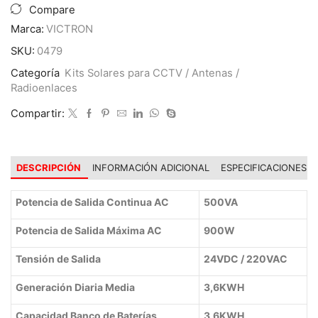
24/220V
Compare
3,6Kwh
Marca:
VICTRON
x
Día
SKU:
0479
500VA
Categoría
Kits Solares para CCTV / Antenas /
MPPT
Radioenlaces
35A
cantidad
Compartir:
DESCRIPCIÓN
INFORMACIÓN ADICIONAL
ESPECIFICACIONES
Potencia de Salida Continua AC
500VA
Potencia de Salida Máxima AC
900W
Tensión de Salida
24VDC / 220VAC
Generación Diaria Media
3,6KWH
Capacidad Banco de Baterías
3,6KWH