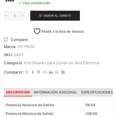
Hay existencias
AÑADIR AL CARRITO
Kit
Solar
Off
Añadir a la lista de deseos
Grid
5KVA
Compare
14KWH
Marca:
VICTRON
x
Día
SKU:
0463
cantidad
Categoría
Kits Solares para Zonas sin Red Eléctrica
Compartir:
DESCRIPCIÓN
INFORMACIÓN ADICIONAL
ESPECIFICACIONES
Potencia Nominal de Salida
5KVA
Potencia Máxima de Salida
10KVA