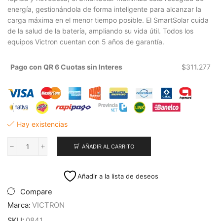
energía, gestionándola de forma inteligente para alcanzar la
carga máxima en el menor tiempo posible. El SmartSolar cuida
de la salud de la batería, ampliando su vida útil. Todos los
equipos Victron cuentan con 5 años de garantía.
Pago con QR 6 Cuotas sin Interes
$
311.277
Hay existencias
AÑADIR AL CARRITO
Regulador
de
Carga
Añadir a la lista de deseos
Solar
SmartSolar
Compare
MPPT
Marca:
VICTRON
100/20
12/24/48V
SKU:
0841