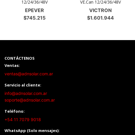
12/24/36/48V
VE.Can 12/24/36/48V
EPEVER
VICTRON
$
745.215
$
1.601.944
CONTÁCTENOS
Ventas:
ventas@adnsolar.com.ar
Servicio al cliente:
info@adnsolar.com.ar
soporte@adnsolar.com.ar
Teléfono:
+54 11 7079 9018
WhatsApp (Solo mensajes):