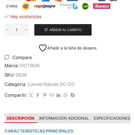
Hay existencias
AÑADIR AL CARRITO
Conversor
DC-
DC
Añadir a la lista de deseos
Orion
24/12-
Compare
70A
Marca:
VICTRON
cantidad
SKU:
0839
Categoría
Convertidores DC-DC
Compartir:
DESCRIPCIÓN
INFORMACIÓN ADICIONAL
ESPECIFICACIONES
CARACTERÍSTICAS PRINCIPALES