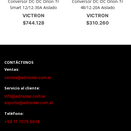
Conversor DC-DC Orion-Tr
Conversor DC-DC Orion-Tr
Smart 12/12-30A Aislado
48/12-20A Aislado
VICTRON
VICTRON
$
744.128
$
310.260
CONTÁCTENOS
Ventas:
ventas@adnsolar.com.ar
Servicio al cliente:
info@adnsolar.com.ar
soporte@adnsolar.com.ar
Teléfono:
+54 11 7079 9018