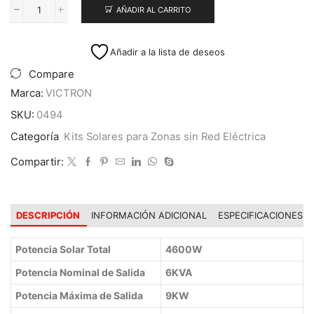
AÑADIR AL CARRITO
Kit
Solar
Off
Añadir a la lista de deseos
Grid
6KVA
Compare
18KWH
Marca:
VICTRON
x
Día
SKU:
0494
Litio
Categoría
Kits Solares para Zonas sin Red Eléctrica
cantidad
Compartir:
DESCRIPCIÓN
INFORMACIÓN ADICIONAL
ESPECIFICACIONES
Potencia Solar Total
4600W
Potencia Nominal de Salida
6KVA
Potencia Máxima de Salida
9KW