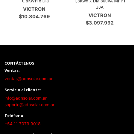
10,8KWH x Día
1,8Kwh x Día 800VA MPPT
30A
VICTRON
VICTRON
$
10.304.769
$
3.097.992
CONTÁCTENOS
Ventas:
ventas@adnsolar.com.ar
Servicio al cliente:
info@adnsolar.com.ar
soporte@adnsolar.com.ar
Teléfono:
+54 11 7079 9018