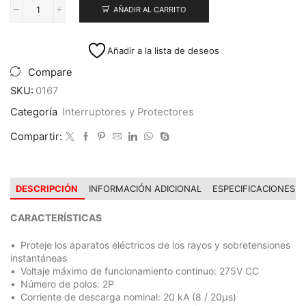
AÑADIR AL CARRITO
Protector
Contra
Descargas
Añadir a la lista de deseos
Atmosfericas
SPD
Compare
AC
SKU:
0167
275V
2P
Categoría
Interruptores y Protectores
20/40KA
Compartir:
cantidad
DESCRIPCIÓN
INFORMACIÓN ADICIONAL
ESPECIFICACIONES
CARACTERÍSTICAS
Proteje los aparatos eléctricos de los rayos y sobretensiones
instantáneas
Voltaje máximo de funcionamiento continuo: 275V CC
Número de polos: 2P
Corriente de descarga nominal: 20 kA (8 / 20μs)