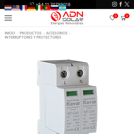
+54 11 70799018
+5
0
0
INICIO
PRODUCTOS
ACCESORIOS
INTERRUPTORES Y PROTECTORES